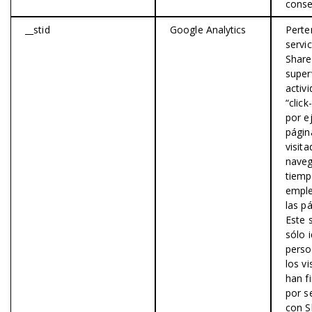
conse
__stid
Google Analytics
Perte
servic
Share
super
activ
“click
por e
págin
visita
naveg
tiem
empl
las p
Este s
sólo i
pers
los vi
han f
por s
con S