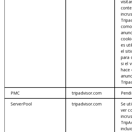
visita
conte
incru
Tripa
como
anunc
cooki
es uti
el sit
para 
si el 
hace c
anunc
Tripa
PMC
tripadvisor.com
Pendi
ServerPool
tripadvisor.com
Se uti
ver c
incru
TripA
inclu