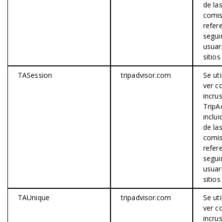
de la
comis
refere
segui
usuar
sitios
TASession
tripadvisor.com
Se uti
ver c
incru
TripA
inclu
de la
comis
refere
segui
usuar
sitios
TAUnique
tripadvisor.com
Se uti
ver c
incru