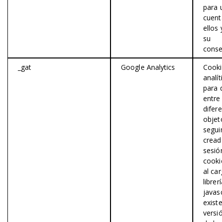
para 
cuent
ellos 
su
conse
_gat
Google Analytics
Cook
analít
para 
entre
difer
objet
segui
cread
sesió
cooki
al car
librer
javas
exist
versi