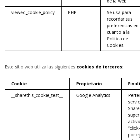
de la web.
viewed_cookie_policy
PHP
Se usa para
recordar sus
preferencias en
cuanto a la
Política de
Cookies.
Este sitio web utiliza las siguientes
cookies de terceros
:
Cookie
Propietario
Final
__sharethis_cookie_test__
Google Analytics
Perte
servic
Share
super
activ
“click
por e