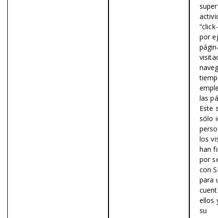
super
activ
“click
por e
págin
visita
naveg
tiem
empl
las p
Este s
sólo i
pers
los vi
han f
por s
con S
para 
cuent
ellos 
su