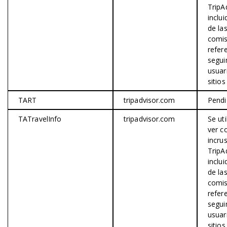
TripA
inclu
de la
comis
refere
segui
usuar
sitios
TART
tripadvisor.com
Pendi
TATravelInfo
tripadvisor.com
Se uti
ver c
incru
TripA
inclu
de la
comis
refere
segui
usuar
sitios