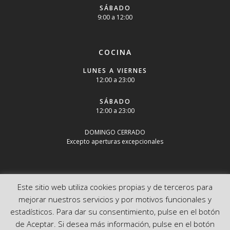
SÁBADO
9:00 a 12:00
COCINA
LUNES A VIERNES
12:00 a 23:00
SÁBADO
12:00 a 23:00
DOMINGO CERRADO
Excepto aperturas excepcionales
Este sitio web utiliza cookies propias y de terceros para
mejorar nuestros servicios y por motivos funcionales y
estadísticos. Para dar su consentimiento, pulse en el botón
de Aceptar. Si desea más información, pulse en el botón