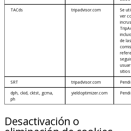
TACds
tripadvisor.com
Se uti
ver c
incru
TripA
inclu
de la
comis
refere
segui
usuar
sitios
SRT
tripadvisor.com
Pendi
dph, ckid, cktst, gcma,
yieldoptimizer.com
Pendi
ph
Desactivación o