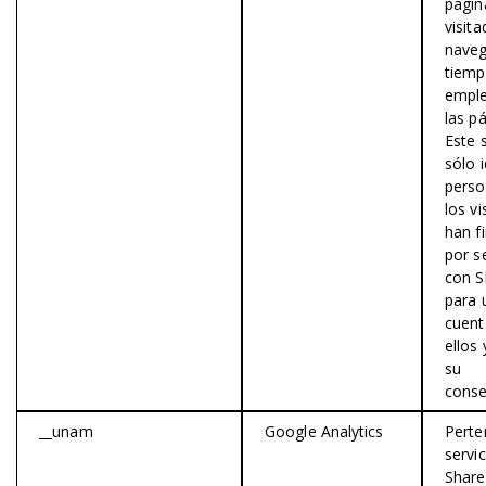
págin
visita
naveg
tiem
empl
las p
Este s
sólo i
pers
los vi
han f
por s
con S
para 
cuent
ellos 
su
conse
__unam
Google Analytics
Perte
servic
Share