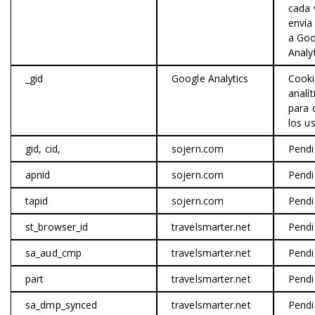
cada 
envía
a Goo
Analyt
_gid
Google Analytics
Cook
analít
para d
los us
gid, cid,
sojern.com
Pendi
apnid
sojern.com
Pendi
tapid
sojern.com
Pendi
st_browser_id
travelsmarter.net
Pendi
sa_aud_cmp
travelsmarter.net
Pendi
part
travelsmarter.net
Pendi
sa_dmp_synced
travelsmarter.net
Pendi