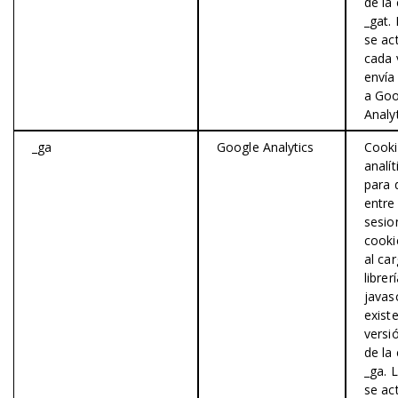
de la
_gat.
se ac
cada 
envía
a Goo
Analyt
_ga
Google Analytics
Cook
analít
para 
entre
sesio
cooki
al car
librer
javas
exist
versi
de la
_ga. 
se ac