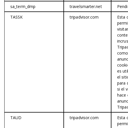
sa_term_dmp
travelsmarter.net
Pendi
TASSK
tripadvisor.com
Esta 
permi
visita
conte
incru
Tripa
como
anunc
cooki
es uti
el sit
para 
si el 
hace c
anunc
Tripa
TAUD
tripadvisor.com
Esta 
permi