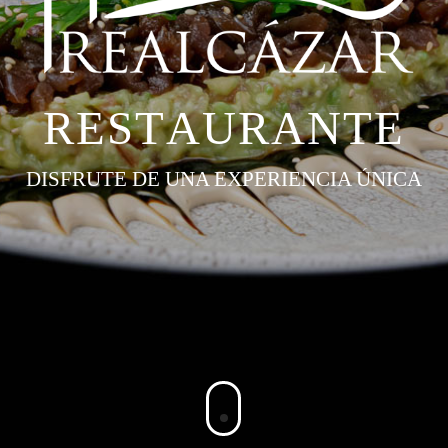
R
E
S
T
A
U
R
A
N
T
E
DISFRUTE DE UNA EXPERIENCIA ÚNICA