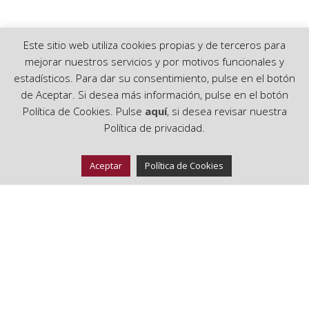
Este sitio web utiliza cookies propias y de terceros para
mejorar nuestros servicios y por motivos funcionales y
estadísticos. Para dar su consentimiento, pulse en el botón
Nuestras cartas
de Aceptar. Si desea más información, pulse en el botón
Política de Cookies. Pulse
aquí
, si desea revisar nuestra
Política de privacidad.
REALCÁZAR RESTAURANTE
Aceptar
Política de Cookies
Disponemos de una variedad de cartas orientadas a todo
tipo de clientes y horarios